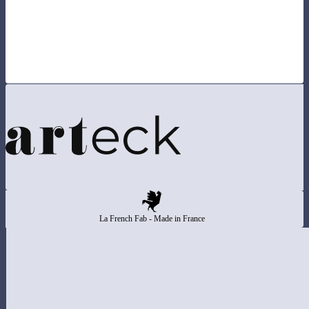
Mit dem Besuch unserer Website akzeptieren Sie unsere
Datenschutzerklärung
bezüglich Cookies, Tracking-Statis
La French Fab - Made in France
Details zu Berechtigungen
Google Analytics zulassen
Ablehne
Player von Drittanbietern zulassen
Matomo zulassen