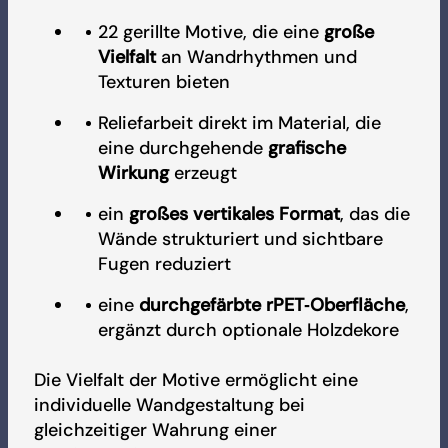
Akustikwürfel 12 mm
22 gerillte Motive, die eine
große
Akustische Leistung
Vielfalt
an Wandrhythmen und
0,52 α-Sabine (für die 12-mm-Variante)
Akustikwürfel 24 mm
Texturen bieten
Reliefarbeit direkt im Material, die
eine durchgehende
grafische
Akustikwürfel 24 mm
Wirkung
erzeugt
ein
großes vertikales Format
, das die
Farbpalette Artcoustik
Wände strukturiert und sichtbare
Fugen reduziert
BREAM-Zertifizierung- Artcoustik
eine
durchgefärbte rPET‑Oberfläche
,
ergänzt durch optionale Holzdekore
IAC Gold-Zertifizierung- Artcoustik
Die Vielfalt der Motive ermöglicht eine
individuelle Wandgestaltung bei
gleichzeitiger Wahrung einer
LEED-Zertifizierung - Artcoustik