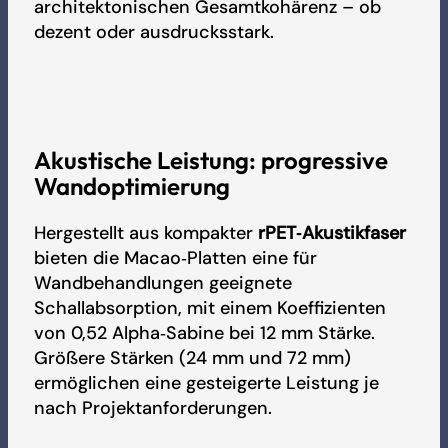
architektonischen Gesamt­kohärenz – ob
dezent oder ausdrucksstark.
FDES - Artcoustik
Katalog 2026
Akustische Leistung: progressive
Wandoptimierung
Preisliste 2026
Hergestellt aus kompakter
rPET‑Akustikfaser
bieten die Macao‑Platten eine für
Wandbehandlungen geeignete
Schallabsorption, mit einem Koeffizienten
von 0,52 Alpha‑Sabine bei 12 mm Stärke.
Größere Stärken (24 mm und 72 mm)
ermöglichen eine gesteigerte Leistung je
nach Projektanforderungen.