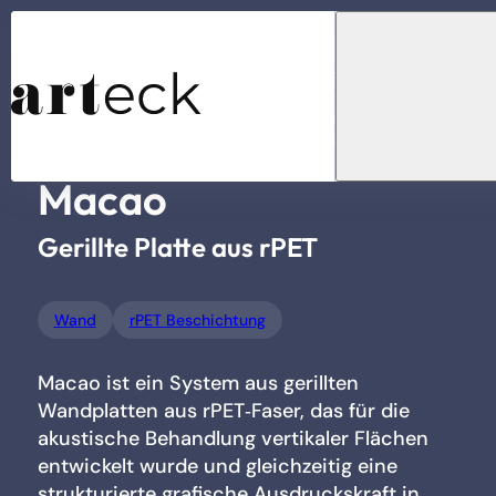
...
Home
Akustiklösungen
Wand
Macao
Macao
Produkt suchen
Gerillte Platte aus rPET
Wand
rPET Beschichtung
Macao ist ein System aus gerillten
Akustiklösungen
Wandplatten aus rPET‑Faser, das für die
akustische Behandlung vertikaler Flächen
entwickelt wurde und gleichzeitig eine
strukturierte grafische Ausdruckskraft in