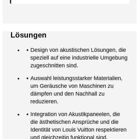
Anwendungsbereich
Decke
Lösungen
Produkt
Maßgeschneiderte Hängeleuchten
Design von akustischen Lösungen, die
speziell auf eine industrielle Umgebung
Fläche
zugeschnitten sind.
6000 m²
Auswahl leistungsstarker Materialien,
Architekt
um Geräusche von Maschinen zu
Agentur
DE-SO
dämpfen und den Nachhall zu
reduzieren.
Ort
Integration von Akustikpaneelen, die
Beaulieu-sur-Layon (Maine et Loire)
die ästhetischen Ansprüche und die
Identität von Louis Vuitton respektieren
und gleichzeitig funktional sind.