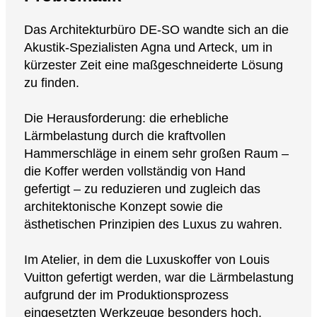
Alle Produkte
Das Architekturbüro DE-SO wandte sich an die
Materialien
Akustik-Spezialisten Agna und Arteck, um in
Trennelement
kürzester Zeit eine maßgeschneiderte Lösung
Referenzen
zu finden.
Wand
Die Herausforderung: die erhebliche
Lärmbelastung durch die kraftvollen
Decke
Hammerschläge in einem sehr großen Raum –
die Koffer werden vollständig von Hand
Unser Engagement
Leuchte
gefertigt – zu reduzieren und zugleich das
architektonische Konzept sowie die
ästhetischen Prinzipien des Luxus zu wahren.
Im Atelier, in dem die Luxuskoffer von
Louis
Garantien
Vuitton
gefertigt werden, war die Lärmbelastung
aufgrund der im Produktionsprozess
Anmelden
Verantwortung
eingesetzten Werkzeuge besonders hoch.