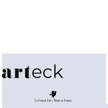
Wenn Sie bereits ein Konto auf der vorherigen Version der Webs
Sie bitte
Ihr Passwort zurück
, damit alle Ihre Informationen e
Mit dem Besuch unserer Website akzeptieren Sie unsere
Datenschutzerklärung
bezüglich Cookies, Tracking-Statist
La French Fab - Made in France
Details zu Berechtigungen