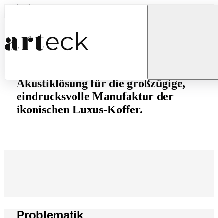
...
Home
Referenzen
Louis Vuitton
Louis Vuitton
Konzeption einer exklusiven
Akustiklösung für die großzügige,
Produkt suchen
eindrucksvolle Manufaktur der
ikonischen Luxus-Koffer.
Akustiklösungen
Problematik