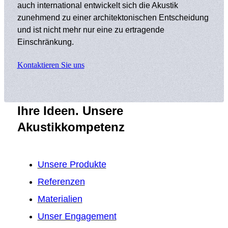
auch international entwickelt sich die Akustik
zunehmend zu einer architektonischen Entscheidung
und ist nicht mehr nur eine zu ertragende
Einschränkung.
Kontaktieren Sie uns
Ihre Ideen. Unsere
Akustikkompetenz
Unsere Produkte
Erstellen Sie Ihr Konto
Melden Sie sich an
Referenzen
So greifen Sie auf Ihren Pro-Bereich 
So greifen Sie auf Ihren Pro-Bereich 
Materialien
E-Mail
Vorname
*
*
Unser Engagement
Passwort
Name
*
*